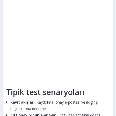
Tipik test senaryoları
Kayıt akışları:
Kaydolma, onay e-postası ve ilk girişi
baştan sona denemek.
Çift onay (double opt-in):
Onay bağlantısının doğru