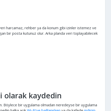
yeri harcamaz, rehber ya da konum gibi izinler istemez ve
lışan bir posta kutunuz olur. Arka planda veri toplayabilecek
i olarak kaydedin
yin. Böylece bir uygulama olmadan neredeyse bir uygulama
rneğin halka açık
Wi-Fi'ye bağlanırken
ya da kafede
indirim