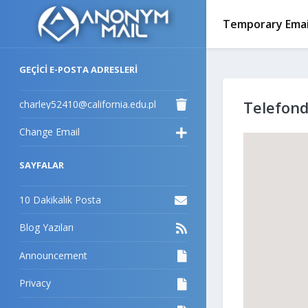
Temporary Email
GEÇICI E-POSTA ADRESLERI
charley52410@california.edu.pl
Telefond
Change Email
SAYFALAR
10 Dakikalık Posta
Blog Yazıları
Announcement
Privacy