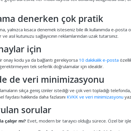
ama denerken çok pratik
a, yalnızca kısaca denemek isteseniz bile ilk kullanımda e-posta on
lır ve asıl kutunuzu sağlayıcının reklamlarından uzak tutarsınız.
naylar için
bir onay kodu ya da bağlantı gerekiyorsa
10 dakikalık e-posta
özelli
erektirmeyen tek seferlik doğrulamalar için idealdir.
e de veri minimizasyonu
amaların sıkça geniş izinler istediği ve çok veri topladığı telefonda, t
el faydası hakkında daha fazlasını
KVKK ve veri minimizasyonu
yaz
rulan sorular
a çalışır mı?
Evet, modern bir tarayıcı olduğu sürece. Özel bir i