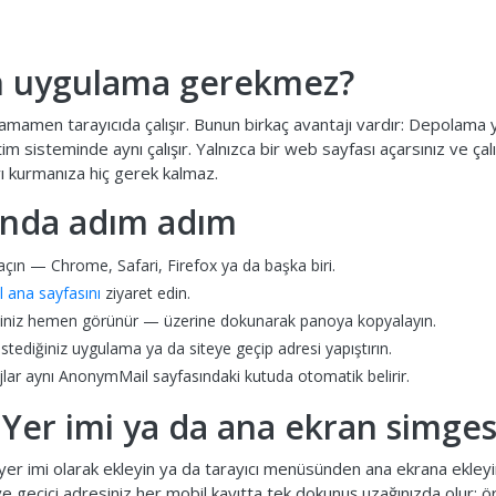
 uygulama gerekmez?
mamen tarayıcıda çalışır. Bunun birkaç avantajı vardır: Depolama 
tim sisteminde aynı çalışır. Yalnızca bir web sayfası açarsınız ve ça
ı kurmanıza hiç gerek kalmaz.
onda adım adım
 açın — Chrome, Safari, Firefox ya da başka biri.
ana sayfasını
ziyaret edin.
siniz hemen görünür — üzerine dokunarak panoya kopyalayın.
tediğiniz uygulama ya da siteye geçip adresi yapıştırın.
lar aynı AnonymMail sayfasındaki kutuda otomatik belirir.
 Yer imi ya da ana ekran simges
yer imi olarak ekleyin ya da tarayıcı menüsünden ana ekrana ekle
ve geçici adresiniz her mobil kayıtta tek dokunuş uzağınızda olur; ö