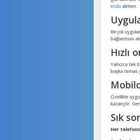
kodu
alırken.
Uygul
Birçok uygulam
bağlantısını a
Hızlı o
Yalnızca tek 
başka temas g
Mobild
Özellikle uygul
kazançtır. Gen
Sık so
Her telefond