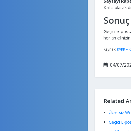
Sayfayı kapa
Kalıcı olarak ö
Sonuç
Geçici e-post
her an elinizi
Kaynak:
KVKK – K
04/07/202
Related Ar
Ücretsiz Wi-
Geçici E-po