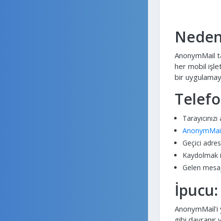
Neden
AnonymMail ta
her mobil işle
bir uygulamay
Telef
Tarayıcınızı
AnonymMail 
Geçici adre
Kaydolmak is
Gelen mesaj
İpucu:
AnonymMail'i 
gibi davranır 