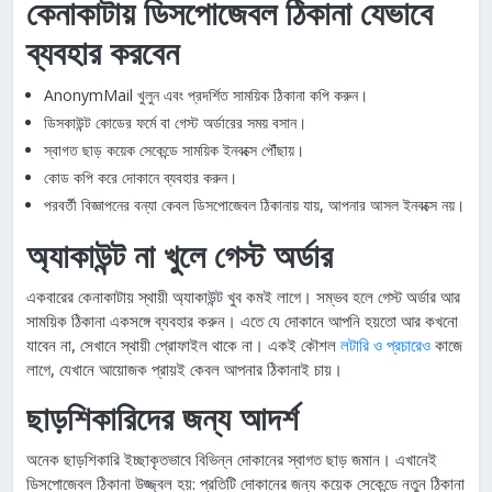
কেনাকাটায় ডিসপোজেবল ঠিকানা যেভাবে
ব্যবহার করবেন
AnonymMail খুলুন এবং প্রদর্শিত সাময়িক ঠিকানা কপি করুন।
ডিসকাউন্ট কোডের ফর্মে বা গেস্ট অর্ডারের সময় বসান।
স্বাগত ছাড় কয়েক সেকেন্ডে সাময়িক ইনবক্সে পৌঁছায়।
কোড কপি করে দোকানে ব্যবহার করুন।
পরবর্তী বিজ্ঞাপনের বন্যা কেবল ডিসপোজেবল ঠিকানায় যায়, আপনার আসল ইনবক্সে নয়।
অ্যাকাউন্ট না খুলে গেস্ট অর্ডার
একবারের কেনাকাটায় স্থায়ী অ্যাকাউন্ট খুব কমই লাগে। সম্ভব হলে গেস্ট অর্ডার আর
সাময়িক ঠিকানা একসঙ্গে ব্যবহার করুন। এতে যে দোকানে আপনি হয়তো আর কখনো
যাবেন না, সেখানে স্থায়ী প্রোফাইল থাকে না। একই কৌশল
লটারি ও প্রচারেও
কাজে
লাগে, যেখানে আয়োজক প্রায়ই কেবল আপনার ঠিকানাই চায়।
ছাড়শিকারিদের জন্য আদর্শ
অনেক ছাড়শিকারি ইচ্ছাকৃতভাবে বিভিন্ন দোকানের স্বাগত ছাড় জমান। এখানেই
ডিসপোজেবল ঠিকানা উজ্জ্বল হয়: প্রতিটি দোকানের জন্য কয়েক সেকেন্ডে নতুন ঠিকানা