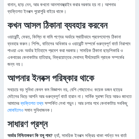
বানান, ছাড় নেন, আর কখনো আনসাবস্ক্রাইব করার দরকার হয় না। আপনার
ব্যক্তিগত ইনবক্স পুরোপুরি বাইরে থাকে।
কখন আসল ঠিকানা ব্যবহার করবেন
ওয়ারেন্টি, ফেরত, কিস্তি বা দামি পণ্যের অর্ডারে স্থায়ীভাবে প্রবেশযোগ্য ঠিকানা
ব্যবহার করুন। শিপিং, বাতিলের অধিকার ও ওয়ারেন্টি সম্পর্কে গুরুত্বপূর্ণ বার্তা নিরাপদে
পাওয়া এবং অর্ডার ইতিহাসে প্রবেশ করা দরকার। সাময়িক ঠিকানা ছাড়শিকারি ও
একবারের কেনাকাটার হাতিয়ার, বিক্রয়োত্তর সেবাসহ দীর্ঘমেয়াদি গ্রাহক সম্পর্কের
জন্য নয়।
আপনার ইনবক্স পরিষ্কার থাকে
সবচেয়ে বড় সুবিধা কেবল কম বিজ্ঞাপন নয়, বেশি গোছানোও: কয়েক ডজন ছাড়ের
মেইলের ভিড়ে আপনি আর গুরুত্বপূর্ণ বার্তা হারান না। সার্বিক সুরক্ষা নিয়ে আরও জানতে
আমাদের
ব্যক্তিগত তথ্য
সম্পর্কিত লেখা পড়ুন। আর চলার পথে কেনাকাটায় সবকিছু
মোবাইলেও
সমান সুবিধাজনক।
সাধারণ প্রশ্ন
অর্ডার নিশ্চিতকরণ কি তবু পাব?
হ্যাঁ, সাময়িক ইনবক্স সক্রিয় থাকা পর্যন্ত সব বার্তা